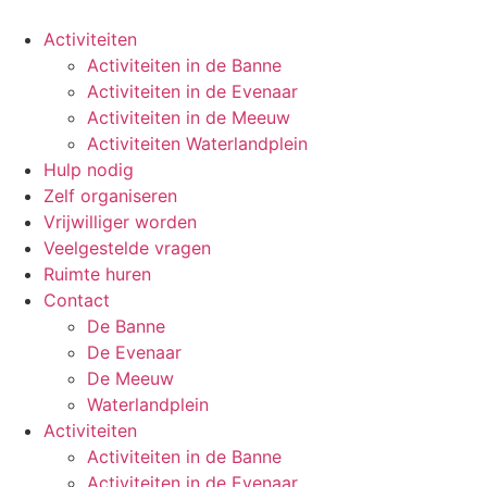
Ga
naar
Activiteiten
de
Activiteiten in de Banne
inhoud
Activiteiten in de Evenaar
Activiteiten in de Meeuw
Activiteiten Waterlandplein
Hulp nodig
Zelf organiseren
Vrijwilliger worden
Veelgestelde vragen
Ruimte huren
Contact
De Banne
De Evenaar
De Meeuw
Waterlandplein
Activiteiten
Activiteiten in de Banne
Activiteiten in de Evenaar