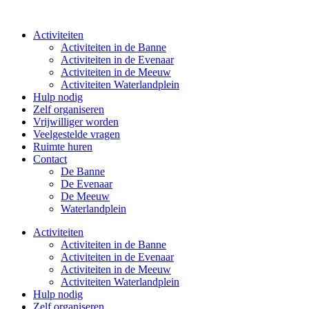
Ga
naar
Activiteiten
de
Activiteiten in de Banne
inhoud
Activiteiten in de Evenaar
Activiteiten in de Meeuw
Activiteiten Waterlandplein
Hulp nodig
Zelf organiseren
Vrijwilliger worden
Veelgestelde vragen
Ruimte huren
Contact
De Banne
De Evenaar
De Meeuw
Waterlandplein
Activiteiten
Activiteiten in de Banne
Activiteiten in de Evenaar
Activiteiten in de Meeuw
Activiteiten Waterlandplein
Hulp nodig
Zelf organiseren