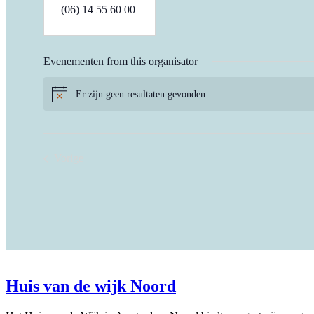
Telefoon
‭(06) 14 55 60 00‬
Evenementen from this organisator
Er zijn geen resultaten gevonden.
Bericht
Vorige
Evenementen
Huis van de wijk Noord